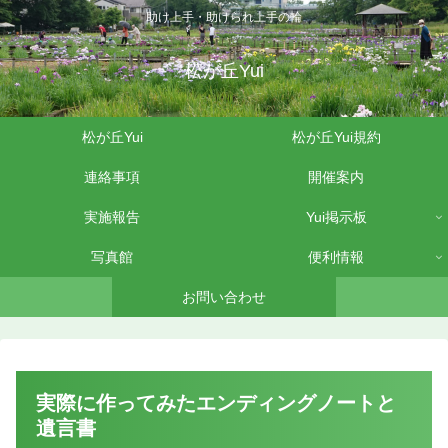
助け上手・助けられ上手の輪
松が丘Yui
松が丘Yui
松が丘Yui規約
連絡事項
開催案内
実施報告
Yui掲示板
写真館
便利情報
お問い合わせ
実際に作ってみたエンディングノートと
遺言書