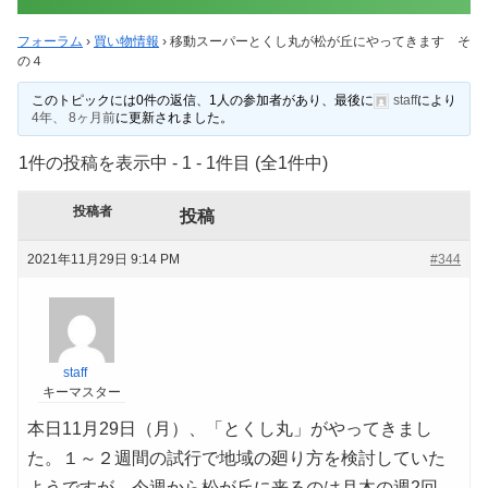
フォーラム
›
買い物情報
›
移動スーパーとくし丸が松が丘にやってきます そ
の４
このトピックには0件の返信、1人の参加者があり、最後に
staff
により
4年、 8ヶ月前
に更新されました。
1件の投稿を表示中 - 1 - 1件目 (全1件中)
投稿者
投稿
2021年11月29日 9:14 PM
#344
staff
キーマスター
本日11月29日（月）、「とくし丸」がやってきまし
た。１～２週間の試行で地域の廻り方を検討していた
ようですが、今週から松が丘に来るのは月木の週2回、