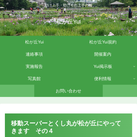
助け上手・助けられ上手の輪
松が丘Yui
松が丘Yui
松が丘Yui規約
連絡事項
開催案内
実施報告
Yui掲示板
写真館
便利情報
お問い合わせ
移動スーパーとくし丸が松が丘にやって
きます その４