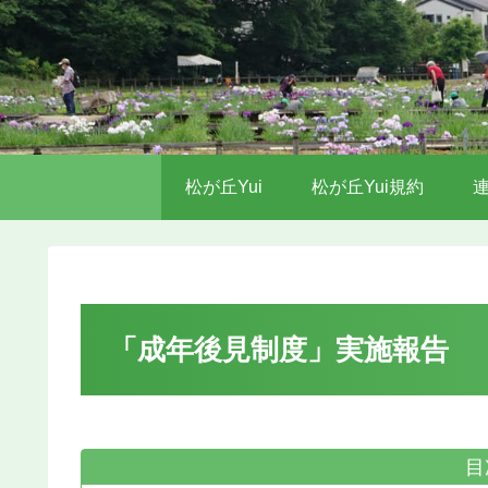
松が丘Yui
松が丘Yui規約
「成年後見制度」実施報告
目