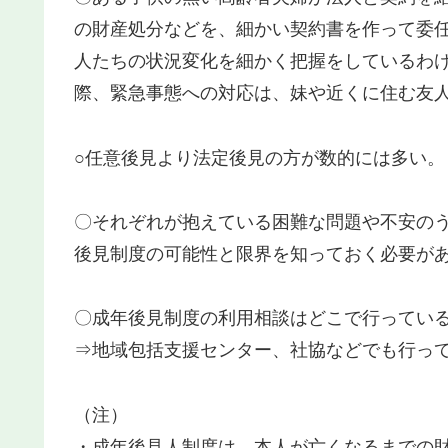
の財産処分などを、細かい契約書を作って委
人たちの状況変化を細かく把握をしているわ
際、緊急事態への対応は、妹や近くに住む友
○任意後見より法定後見の方が数的には多い。
〇それぞれが抱えている困難な問題や不安の
後見制度の可能性と限界を知っておく必要が
〇成年後見制度の利用相談はどこで行ってい
⇒地域包括支援センター、社協などでも行っ
（注）
・成年後見人制度は、本人が亡くなるまでの