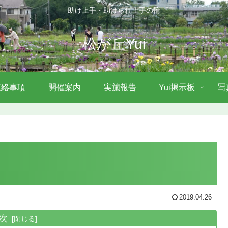
助け上手・助けられ上手の輪
松が丘Yui
連絡事項
開催案内
実施報告
Yui掲示板
写
2019.04.26
次