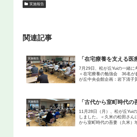
実施報告
関連記事
「在宅療養を支える医
実施報告
7月29日、松が丘Yuiの一
＜在宅療養の勉強会 36名が参
が丘中央会館企画：岩下清子質
「古代から室町時代の
実施報告
11月28日（月）、松が丘Y
しました。＜久米の松田さんによる
から室町時代の吾妻（久米）地