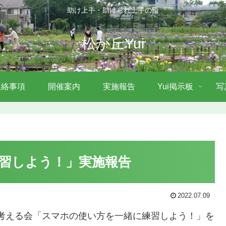
助け上手・助けられ上手の輪
松が丘Yui
連絡事項
開催案内
実施報告
Yui掲示板
写
習しよう！」実施報告
2022.07.09
に考える会「スマホの使い方を一緒に練習しよう！」を