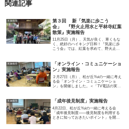
関連記事
第３回 新「気楽に歩こう
実施報告
会」 『野火止用水と平林寺紅葉
散策』実施報告
11月25日（月）、天気が良く、寒くもな
く、絶好のハイキング日和！『気楽に歩
こう会』では、紅葉を求めて、野火止用
水と平林寺を散策した。参加者22人が、
10時に所沢駅中央口に集合し、秋津で、
武蔵野線に乗り換え、新座駅へ。＜平林
「オンライン・コミュニケーショ
実施報告
寺「山門」前での...
ン」実施報告
２月27日（月）、松が丘Yuiの一緒に考え
る会「オンライン・コミュニケーショ
ン」を開催しました。＜「TV電話の実
際」での質疑応答＞日 時：2023年2月
27日13:30～15:30テーマ：オンライン・
コミュニケーション スマホが苦手な人
「成年後見制度」実施報告
実施報告
は？...
4月22日、松が丘Yuiの一緒に考える会
「成年後見制度――後見制度を利用する
ときに知っておきたいポイント」を開催
しました日時：平成31年4月22日（月）
14：00－15：30場所：松が丘中央会館報