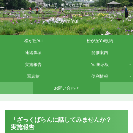
助け上手・助けられ上手の輪
松が丘Yui
松が丘Yui
松が丘Yui規約
連絡事項
開催案内
実施報告
Yui掲示板
写真館
便利情報
お問い合わせ
「ざっくばらんに話してみませんか？」
実施報告