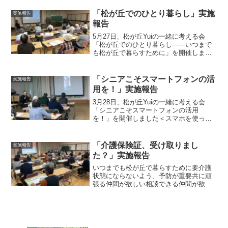
告者：星野直彦参加者：松が丘住民15
人、吾妻...
「松が丘でのひとり暮らし」実施
実施報告
報告
5月27日、松が丘Yuiの一緒に考える会
「松が丘でのひとり暮らし――いつまで
も松が丘で暮らすために」を開催しまし
た日時：令和元年5月27日（木）14：00
－16：00場所：松が丘中央会館報告者：
松が丘在住 S氏参加者：松が丘住民人22
「シニアこそスマートフォンの活
実施報告
名 吾...
用を！」実施報告
3月28日、松が丘Yuiの一緒に考える会
「シニアこそスマートフォンの活用
を！」を開催しました＜スマホを使った
TV電話のデモ＞日時：平成31年3月28日
（木）14：00－15：30場所：松が丘中央
会館報告者：岩本哲夫参加者：松が丘住
「介護保険証、受け取りまし
実施報告
民35人、...
た？」実施報告
いつまでも松が丘で暮らすために要介護
状態にならないよう、予防が重要共に頑
張る仲間が欲しい相談できる仲間が欲し
い得意技を出し合って、仲間と助け合い
たいそう思う人はYuiに集まろうではあり
ませんか！10月28日（月）、松が丘Yuiの
一緒に考える...