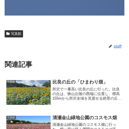
写真館
staff
関連記事
比良の丘の「ひまわり畑」
写真館
所沢で一番高い比良の丘に行った。比良
の丘は、狭山丘陵の西端に位置し、標高
155mから所沢全域を見渡せる絶景の丘。
ひまわりの花が満開なのには驚いた。
（注）クリックすると拡大します。
清瀬金山緑地公園のコスモス畑
写真館
清瀬金山緑地公園のコスモス畑に行っ