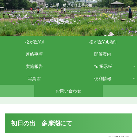
助け上手・助けられ上手の輪
松が丘Yui
松が丘Yui
松が丘Yui規約
連絡事項
開催案内
実施報告
Yui掲示板
写真館
便利情報
お問い合わせ
初日の出 多摩湖にて