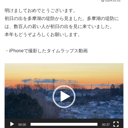
2024.01.01
明けましておめでとうございます。
初日の出を多摩湖の堤防から見ました。多摩湖の堤防に
は、数百人の若い人が初日の出を見に来ていました。
本年もどうぞよろしくお願いします。
・iPhoneで撮影したタイムラップス動画
動
画
プ
レ
ー
ヤ
ー
00:00
00:37