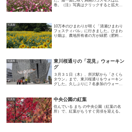
た。畑一面に咲く満開のコスモスは圧
巻。（注）写真はクリックすると拡大し
ます。
写真館
10万本のひまわりが咲く「清瀬ひまわり
フェスティバル」に行きました。ひまわ
り畑は、農地所有者の方が緑肥（肥料）
としてひまわりを栽培されており、それ
が大変美しい風景であることから、期間
限定で一般開放されるようになったもの
です。見事なひまわり畑...
東川桜通りの「花見」ウォーキン
写真館
グ
３月３１日（木）、所沢駅から「さくら
タウン」まで、東川桜通りをウォーキン
グした。久しぶりに７名参加のウォーキ
ングであった。さくらタウンの「手打ち
うどん さわいち＆サクラブルワリー」
で、昼食を食べた。桜は満開で、花筏も
中央公園の紅葉
写真館
見られる状態であった。（...
住んでいる まち の中央公園（紅葉の名
所）で、紅葉がもうすぐ見頃を迎える。