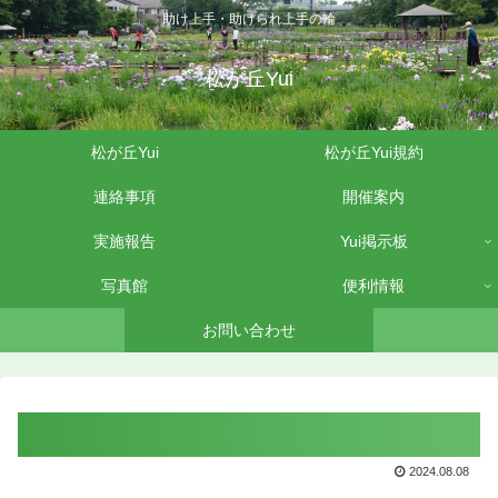
助け上手・助けられ上手の輪
松が丘Yui
松が丘Yui
松が丘Yui規約
連絡事項
開催案内
実施報告
Yui掲示板
写真館
便利情報
お問い合わせ
2024.08.08