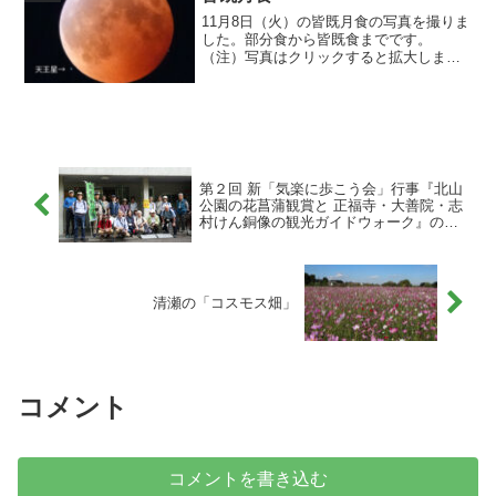
11月8日（火）の皆既月食の写真を撮りま
した。部分食から皆既食までです。
（注）写真はクリックすると拡大しま
す。天王星の潜入開始と出現開始の写真
を撮りましたが、出現開始の写真では天
王星が見えませんでした。潜入開始時の
天王星は、左下の白い星です...
第２回 新「気楽に歩こう会」行事『北山
公園の花菖蒲観賞と 正福寺・大善院・志
村けん銅像の観光ガイドウォーク』の実
施報告
清瀬の「コスモス畑」
コメント
コメントを書き込む