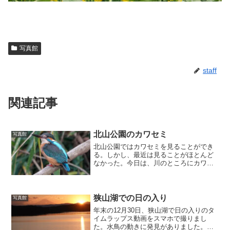
写真館
staff
関連記事
北山公園のカワセミ
写真館
北山公園ではカワセミを見ることができ
る。しかし、最近は見ることがほとんど
なかった。今日は、川のところにカワセ
ミを見ることができた。池では、一羽の
オオバンが住み着いている。（注）写真
はクリックすると拡大します。
狭山湖での日の入り
写真館
年末の12月30日、狭山湖で日の入りのタ
イムラップス動画をスマホで撮りまし
た。水鳥の動きに発見がありました。デ