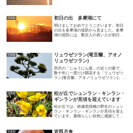
ジカメで写真も撮りました。（注）写真
はクリックすると拡大します。
初日の出 多摩湖にて
写真館
明けましておめでとうございます。初日
の出を多摩湖の堤防から見ました。多摩
湖の堤防には、数百人の若い人が初日の
出を見に来ていました。本年もどうぞよ
ろしくお願いします。・iPhoneで撮影し
たタイムラップス動画・一眼レフで撮影
した写真（クリック...
リュウゼツラン(竜舌蘭、アオノ
写真館
リュウゼツラン)
所沢の「じゅうにん坂」の近くの家で、
数十年に一度だけ開花する「リュウゼツ
ラン(竜舌蘭、アオノリュウゼツラン)」が
咲いていた。
松が丘でシュンラン・キンラン・
写真館
ギンランが見頃を迎えています
松が丘では、絶滅危惧種の野生のシュン
ラン・キンラン・ギンランが見頃を迎え
ています。素晴らしい自然に感謝してい
ます。シュンラン（春蘭）キンラン（金
蘭） ギンラン（銀蘭）
皆既月食
写真館